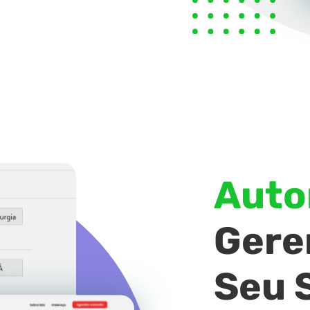
Auto
Geren
Seu S