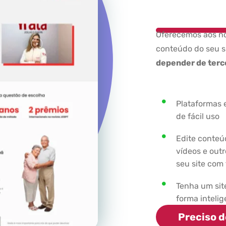
Oferecemos aos nos
conteúdo do seu s
depender de terc
Plataformas e
de fácil uso
Edite conteú
vídeos e out
seu site com 
Tenha um sit
forma intelig
Preciso d