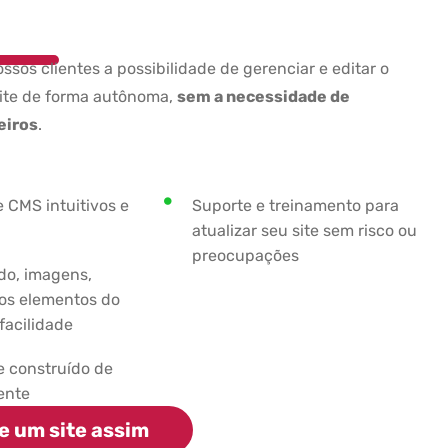
sos clientes a possibilidade de gerenciar e editar o
ite de forma autônoma,
sem a necessidade de
eiros
.
 CMS intuitivos e
Suporte e treinamento para
atualizar seu site sem risco ou
preocupações
do, imagens,
ros elementos do
facilidade
e construído de
ente
e um site assim