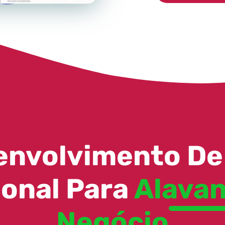
envolvimento De 
ional Para
Alavan
Negócio