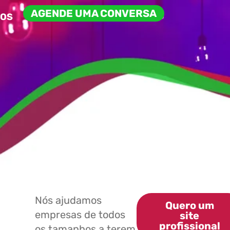
AGENDE UMA CONVERSA
ÇOS
Nós ajudamos
Quero um
empresas de todos
site
profissional
os tamanhos a terem