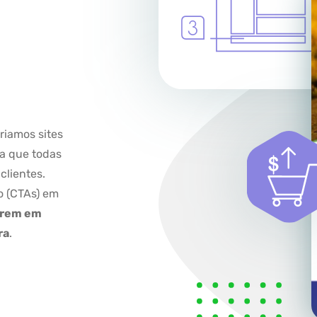
riamos sites
ica que todas
clientes.
 (CTAs) em
arem em
ra
.